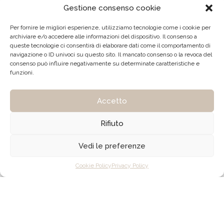
Gestione consenso cookie
Per fornire le migliori esperienze, utilizziamo tecnologie come i cookie per
archiviare e/o accedere alle informazioni del dispositivo. Il consenso a
queste tecnologie ci consentirà di elaborare dati come il comportamento di
navigazione o ID univoci su questo sito. Il mancato consenso o la revoca del
consenso può influire negativamente su determinate caratteristiche e
funzioni.
Accetto
Rifiuto
Mobile:
+39 347 032 44 97
Vedi le preferenze
Email:
dina@studiodamiola.it
Cookie Policy
Privacy Policy
© 2023 - 2026 Tutti i diritti sono riservati Dina Delvecchio -